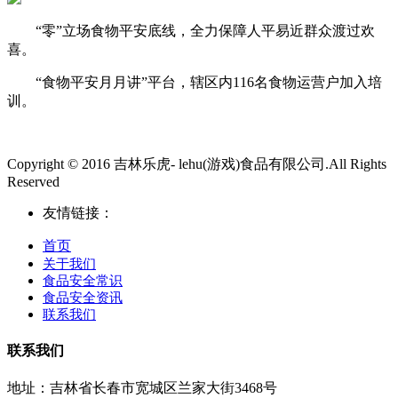
“零”立场食物平安底线，全力保障人平易近群众渡过欢
喜。
“食物平安月月讲”平台，辖区内116名食物运营户加入培
训。
Copyright © 2016 吉林乐虎- lehu(游戏)食品有限公司.All Rights
Reserved
友情链接：
首页
关于我们
食品安全常识
食品安全资讯
联系我们
联系我们
地址：吉林省长春市宽城区兰家大街3468号