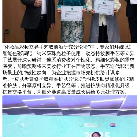
“化妆品彩妆立异手艺取前沿研究分论坛”中，专家们环绕 AI
智能色彩调配、纳米级珠光粒子使用、动态持妆膜手艺等立异
手艺展开深切研讨，连系消费者对个性化、精细化彩妆的需求
演变，前瞻预测将来美妆行业正在产物形态、手艺迭代和消费
场景上的冲破性趋向，为企业把握市场先机供给计谋参
考。“皮肤樊篱修护取精准护肤分论坛”环绕皮肤樊篱修护取精
准护肤，分享原料立异、手艺径等，推进护肤向精准化升级，
搭建交换平台，为细分赛道高质量成长供给多元处理方案。