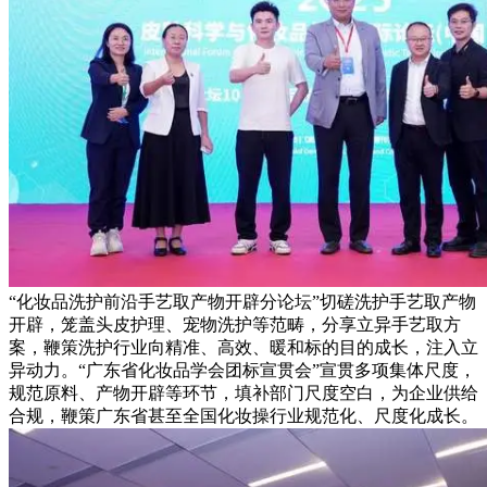
“化妆品洗护前沿手艺取产物开辟分论坛”切磋洗护手艺取产物
开辟，笼盖头皮护理、宠物洗护等范畴，分享立异手艺取方
案，鞭策洗护行业向精准、高效、暖和标的目的成长，注入立
异动力。“广东省化妆品学会团标宣贯会”宣贯多项集体尺度，
规范原料、产物开辟等环节，填补部门尺度空白，为企业供给
合规，鞭策广东省甚至全国化妆操行业规范化、尺度化成长。