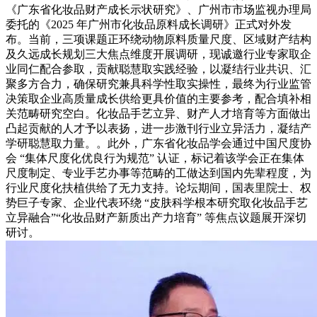
《广东省化妆品财产成长示状研究》、广州市市场监视办理局
委托的《2025 年广州市化妆品原料成长调研》正式对外发
布。当前，三项课题正环绕动物原料质量尺度、区域财产结构
及久远成长规划三大焦点维度开展调研，现诚邀行业专家取企
业同仁配合参取，贡献聪慧取实践经验，以凝结行业共识、汇
聚多方合力，确保研究兼具科学性取实操性，最终为行业监管
决策取企业高质量成长供给更具价值的主要参考，配合填补相
关范畴研究空白。化妆品手艺立异、财产人才培育等方面做出
凸起贡献的人才予以表扬，进一步激刊行业立异活力，凝结产
学研聪慧取力量。。此外，广东省化妆品学会通过中国尺度协
会 “集体尺度化优良行为规范” 认证，标记着该学会正在集体
尺度制定、专业手艺办事等范畴的工做达到国内先辈程度，为
行业尺度化扶植供给了无力支持。论坛期间，国表里院士、权
势巨子专家、企业代表环绕 “皮肤科学根本研究取化妆品手艺
立异融合”“化妆品财产新质出产力培育” 等焦点议题展开深切
研讨。