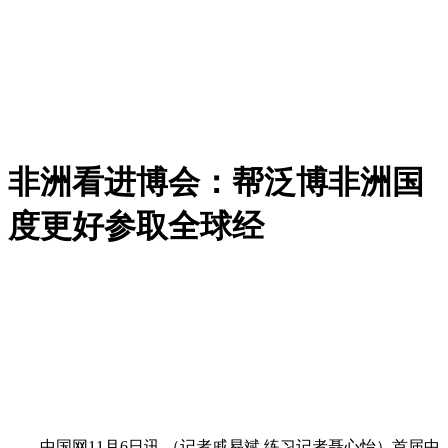
非洲看进博会：帮泛博非洲国
度更好参取全球经
中国网11月6日讯 （记者戚易斌 练习记者聂心怡）首届中