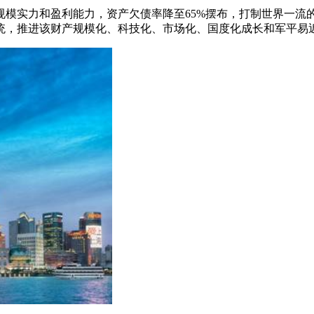
实力和盈利能力，资产欠债率降至65%摆布，打制世界一流
统，推进该财产规模化、科技化、市场化、国度化成长和军平易