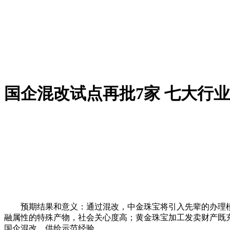
国企混改试点再批7家 七大行
预期结果和意义：通过混改，中金珠宝将引入先辈的办理模
融属性的特殊产物，社会关心度高；黄金珠宝加工发卖财产既
国企混改，供给示范经验。