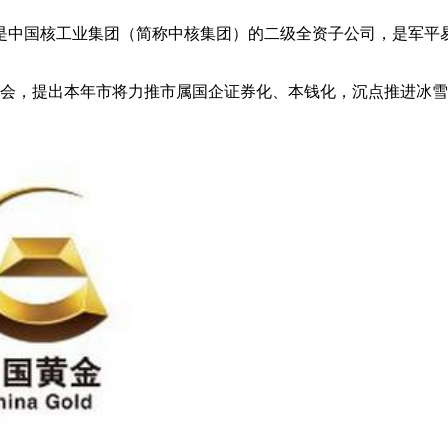
核工业集团（简称中核集团）的二级全资子公司，是军平易近融
会，提出本年市将力推市属国企证券化、本钱化，沉点推进冰雪