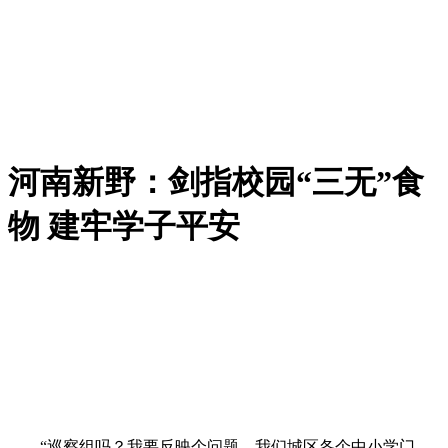
河南新野：剑指校园“三无”食
物 建牢学子平安
“巡察组吗？我要反映个问题，我们城区各个中小学门