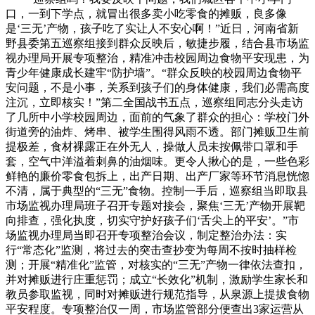
口，一到下学点，就冒出很多卖小吃零食的摊贩，良多像
是‘三无’产物，孩子吃了实让人不安心啊！”近日，河南省新
野县委第五巡察组接到群众反映后，敏捷步履，结合县市场监
视办理局开展专项整治，精准冲击校园周边食物平安现患，为
青少年健康成长建牢“防护墙”。“群众反映的校园周边食物平
安问题，不是小事，关系到孩子们的身体健康，我们必需高度
注沉，立即核实！”第二全国战书五点，巡察组同志分头走访
了几所中小学校园周边，面前的气象了群众的担心：学校门外
街道旁的油炸、烤串、被学生围得风雨不透。部门摊贩卫生前
提极差，食材裸露正在外无人，操做人员未按佩带口罩和手
套，空气中洋溢着刺鼻的油烟味。更令人揪心的是，一些色彩
鲜艳的廉价零食包拆上，出产日期、出产厂家等环节消息恍惚
不清，属于典型的“三无”食物。控制一手后，巡察组当即取县
市场监视办理局班子召开专题对接会，聚焦‘三无’产物开展靶
向排查，强化执度，切实守护好孩子们‘舌尖上的平安’。”市
场监视办理局当即召开专项整治会议，制定整治办法：实
行“常态化”监测，将过去的突击查抄变为每周不按时抽样检
测；开展“精准化”监管，对核实的“三无”产物一律依法查扣，
并对摊贩进行庄重惩罚；成立“长效化”机制，激励学生家长和
教员参取监视，同时对摊贩进行规范指导，从泉源上提拔食物
平安程度。专项整治仅一周，市场监管部分便查出3家运营从