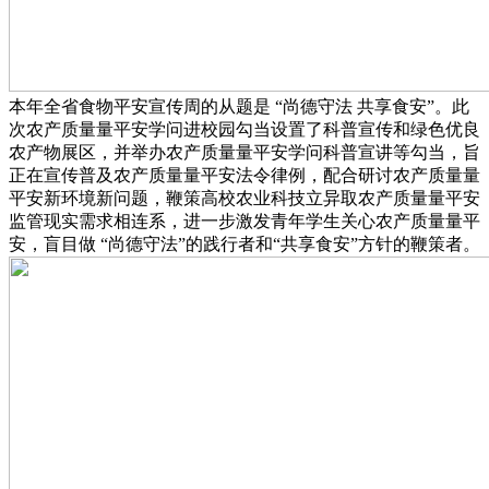
本年全省食物平安宣传周的从题是 “尚德守法 共享食安”。此
次农产质量量平安学问进校园勾当设置了科普宣传和绿色优良
农产物展区，并举办农产质量量平安学问科普宣讲等勾当，旨
正在宣传普及农产质量量平安法令律例，配合研讨农产质量量
平安新环境新问题，鞭策高校农业科技立异取农产质量量平安
监管现实需求相连系，进一步激发青年学生关心农产质量量平
安，盲目做 “尚德守法”的践行者和“共享食安”方针的鞭策者。