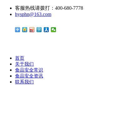
客服热线请拨打：400-680-7778
hysphn@163.com
首页
关于我们
食品安全常识
食品安全资讯
联系我们