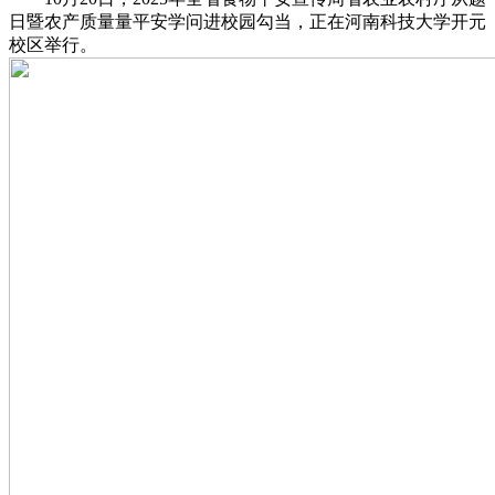
日暨农产质量量平安学问进校园勾当，正在河南科技大学开元
校区举行。