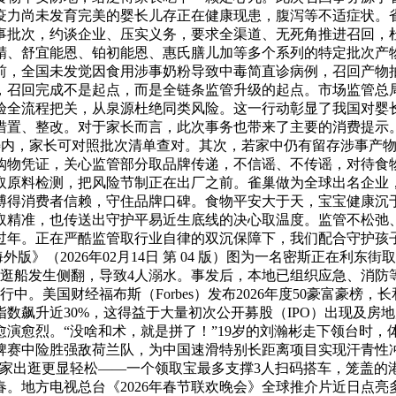
力尚未发育完美的婴长儿存正在健康现患，腹泻等不适症状。雀巢
事批次，约谈企业、压实义务，要求全渠道、无死角推进召回，
精、舒宜能恩、铂初能恩、惠氏膳儿加等多个系列的特定批次产
前，全国未发觉因食用涉事奶粉导致中毒简直诊病例，召回产物
，召回完成不是起点，而是全链条监管升级的起点。市场监管总
验全流程把关，从泉源杜绝同类风险。这一行动彰显了我国对婴长
措置、整改。对于家长而言，此次事务也带来了主要的消费提示
范畴内，家长可对照批次清单查对。其次，若家中仍有留存涉事产
购物凭证，关心监管部分取品牌传递，不信谣、不传谣，对待食
取原料检测，把风险节制正在出厂之前。雀巢做为全球出名企业
博得消费者信赖，守住品牌口碑。食物平安大于天，宝宝健康沉
取精准，也传送出守护平易近生底线的决心取温度。监管不松弛
过年。正在严酷监管取行业自律的双沉保障下，我们配合守护孩
版》（2026年02月14日 第 04 版）图为一名密斯正在利
一逛船发生侧翻，导致4人溺水。事发后，本地已组织应急、消防等
美国财经福布斯（Forbes）发布2026年度50豪富豪榜，长
飙升近30%，这得益于大量初次公开募股（IPO）出现及房地
演愈烈。“没啥和术，就是拼了！”19岁的刘瀚彬走下领台时，
牌赛中险胜强敌荷兰队，为中国速滑特别长距离项目实现汗青性
全家出逛更显轻松——一个领取宝最多支撑3人扫码搭车，笼盖
。地方电视总台《2026年春节联欢晚会》全球推介片近日点