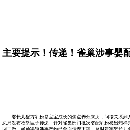
主要提示！传递！雀巢涉事婴
婴长儿配方乳粉是宝宝成长的焦点养分来历，间接关系到万万家
总局发布权势巨子传递：针对雀巢部门批次婴配乳粉检出蜡样
回工做，畅通渠道涉事产物已全面清理下架，及时建牢婴长儿