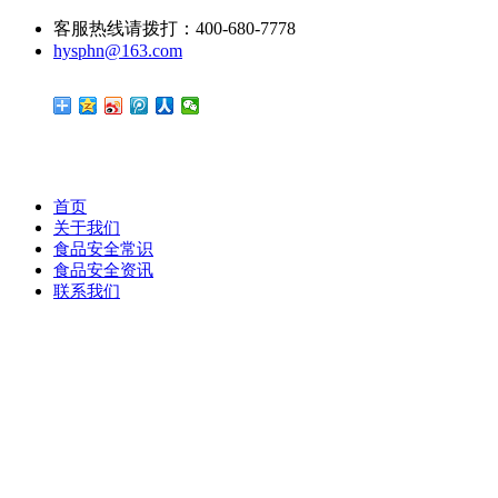
客服热线请拨打：400-680-7778
hysphn@163.com
首页
关于我们
食品安全常识
食品安全资讯
联系我们