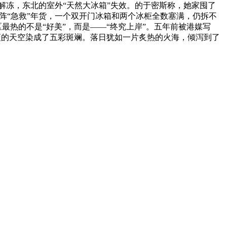
解冻，东北的室外“天然大冰箱”失效。的于密斯称，她家囤了
阵“急救”年货，一个双开门冰箱和两个冰柜全数塞满，仍拆不
最热的不是“好美”，而是——“终究上岸”。五年前被港媒写
蓝蓝的天空染成了五彩斑斓。落日犹如一片炙热的火海，倾泻到了