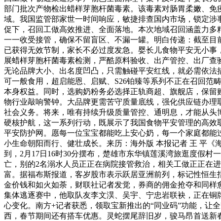
部门批次产物检出蜡样芽胞杆菌毒素。该毒素对肠胃柔嫩、免疫
域。我国监管部家世一时间响应，敏捷排查国内市场，锁定涉
促下，召回工做高效推进、全面落地。本次地域召回涵盖力多
一一收受接管，确保不留盲区、不漏一罐。明白传递：截至目
已获得无效节制，家长不必过度发急。婴长儿食物平安无小事
展蜡样芽胞杆菌毒素检测，严酷原料验收、出产管控、出厂查
无论品牌大小、出名度凹凸，只需触碰平安红线，就必需依法
可一般食用，超启能恩、启赋、S26铂臻等系列不正在召回
本身权益。同时，选购奶粉务必选择正轨商超、旗舰店，保留
物行业敲响警钟。大品牌更需苦守质量底线，强化供应链办理
社会义务。将来，唯有持续升级质量管控、通明息，才能从头
硬核护航，这一系列行动，既展示了我国食物平安管理的高效
平安防护网。愿每一位宝宝都能吃上安心奶，每一个家庭都能
小生命朝阳而行、健壮成长。来历：海外版 本报记者 王 平《海外
到，2月17日16时30分摆布，楚雄市东华镇莲溪湾旅逛度假村
亡，别的2名溺水人员正正在病院接管救治，相关工做正正在进行中。
富。据福布斯报道，客岁股市表示跃居亚洲前列，标记性恒生指数
金价钱和如火如荼，财联社记者发觉，券商的佣金抢夺和同样愈
集体逃逐赛中，他取队友李文淏、吴宇、宁忠岩联袂，正在铜
心变化。南方+记者获悉，领取宝新推出的“同业码”功能，让
西，春节期间还有搭车优惠。灵蛇摆尾辞旧岁，骏马昂首送新春