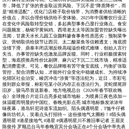
市，降低了扩张的资金取运营风险。下沉不是“降质降价”，而
是“精准适配”，优化门店模子取价钱带，为消费者供给清晰的
价值点，并以合理价钱供给不变体验。2025年中国餐饮行业正
在变化中风险取转型交错，多起典型事务凸显行业痛点。食安
问题频发，杨铭宇黄焖鸡、西塔老太太等因加盟管控缺失曝出
丑闻，甘肃天水长儿园工业颜料掺食事务性质恶劣；预制菜争
议、营销取供给脱节让西贝、太二酸菜鱼等信赖透支；海底捞
业绩下滑、鼎泰丰闭店潮反映高端溢价模式难继，创始人言行
失当、办事管控缺失也激发品牌反噬。同时，行业积极摸索转
型，海底捞推高性价比副牌、麻六记下沉二三线市场，精准适
配消费需求。可见，餐饮品牌唯有苦守食安底线，均衡扩张取
管控，契合消费认知，才能外行业变化中稳健成长。为持续净
化辖区社会治安，峻厉冲击“涉黄”等违法犯为，近日，市彩屯
接到群众举报，称彩屯某小区内存正在违法行为。灵蛇摆尾辞
旧岁，骏马昂首送新春。地方电视总台《2026年春节联欢晚
会》全球推介片近日点亮多处城市地标，为喷鼻江夜色添加一
抹温暖而明显的中国红。春晚光影点亮 城市地标焕发浓浓年
味夜幕，港岛轩尼诗道车流如织。陌头偶遇明星，T恤牛仔裤
像街坊邻人，笑着点头打招待～ 这份接地气太圈粉！#陌头偶
遇明星 #港星接地气 #港星 #偶遇明星川不雅旧事记者 王眉灵
陈俊伶 罗顺总台马年春晚宜宾分会场正在4个分会场中率先表