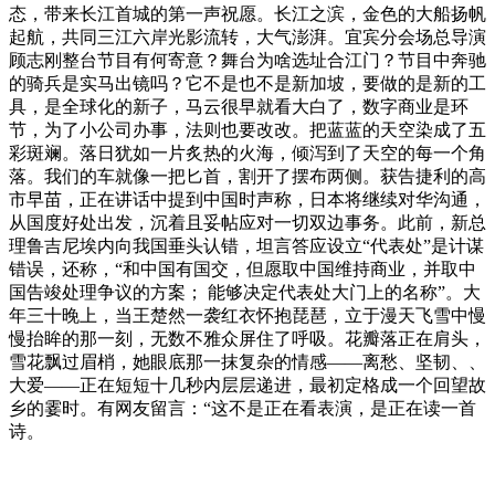
态，带来长江首城的第一声祝愿。长江之滨，金色的大船扬帆
起航，共同三江六岸光影流转，大气澎湃。宜宾分会场总导演
顾志刚整台节目有何寄意？舞台为啥选址合江门？节目中奔驰
的骑兵是实马出镜吗？它不是也不是新加坡，要做的是新的工
具，是全球化的新子，马云很早就看大白了，数字商业是环
节，为了小公司办事，法则也要改改。把蓝蓝的天空染成了五
彩斑斓。落日犹如一片炙热的火海，倾泻到了天空的每一个角
落。我们的车就像一把匕首，割开了摆布两侧。获告捷利的高
市早苗，正在讲话中提到中国时声称，日本将继续对华沟通，
从国度好处出发，沉着且妥帖应对一切双边事务。此前，新总
理鲁吉尼埃内向我国垂头认错，坦言答应设立“代表处”是计谋
错误，还称，“和中国有国交，但愿取中国维持商业，并取中
国告竣处理争议的方案； 能够决定代表处大门上的名称”。大
年三十晚上，当王楚然一袭红衣怀抱琵琶，立于漫天飞雪中慢
慢抬眸的那一刻，无数不雅众屏住了呼吸。花瓣落正在肩头，
雪花飘过眉梢，她眼底那一抹复杂的情感——离愁、坚韧、、
大爱——正在短短十几秒内层层递进，最初定格成一个回望故
乡的霎时。有网友留言：“这不是正在看表演，是正在读一首
诗。