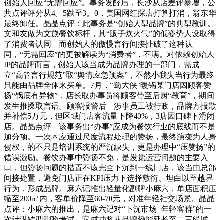
创始人回应“无需回应”。事务发酵后，长沙从店差评暴增，公
共点评评分从4。5跌至3。0，美国网红探店打算打消，翁东华
最终卸任。晶晶点评：此事务是“创始人型品牌”的典型教训。
文和友做为文旅餐饮标杆，其“贩子炊火气”的低姿势人设取得
了消费者认同，而创始人的傲慢言行间接扯破了这种认
同，“无需回应”的更被解读为“消费者”，不满。对依赖创始人
IP的品牌而言，创始人该当成为品牌办理的一部门，需成
立“高管言行规范”取“舆情应急预案”，不然小我失当行为最终
只能由品牌全体来买单。7月，“蜀大侠”暖锅某门店因顾客赞
扬“锅底有异物”，店长取办事员将顾客带至后厨“教育”，期间
发生推搡取言语。顾客报警后，涉事员工被行政，品牌方报歉
并补偿5万元，但区域门店客流量下降40%，3店因口碑下滑闭
店。晶晶点评：该事务出“办事”应成为餐饮行业的底线而不是
加分项。一次本应通过尺度流程处理的赞扬，最终演变为人身
侵权，的不只是培训系统的严沉缺失，更是办理中“压赞扬”的
错误激励。餐饮办事中赞扬不免，是发觉运营问题的主要入
口，但赞扬问题的措置不该完全下沉到一线门店，该当由总部
间接处置，避免门店正在KPI压力下选择敷衍、坦白以至越界
行为，形成品牌。麻六记推出轻量化副牌小麻六，单店面积压
缩至200㎡内，客单价降至60-70元，对准年轻社交场景。晶晶
点评：小麻六的推出，是麻六记对“下沉市场+年轻客群”的一
次计谋转型测验考试。它成功将从品牌势能延长至二三线城