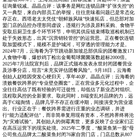
征询量锐减。晶晶点评：该事务是网红连锁品牌“扩张失控”的
又一典型，来自内部员工的举报，往往意味着问题已是常态化
存正在。西塔老太太凭仗“朝鲜族风味”快速拓店，但总部对加
盟门店的品控办理形同虚设，违规行为涉及原料采购、食物平
安取后厨卫生多个环节环节，申明其供应链束缚取巡检机制已
处于失效形态，出其“沉营销轻管控”的运营思。正在餐饮连锁
取加盟模式下，规模不是护城河，可穿透的管理能力才是。
2024年7月，云海肴为字节跳动新加坡总部供应的团餐激发171
人食物中毒，爆炒鸡丁检出金葡萄球菌菌落数超标2000倍。
2025年7月法院宣判后，品牌正式颁布发表永世封闭团餐营业
及涉事分店，坦言“未充实评估团餐风险”。9月18日，云海肴
创始人赵晗因突发心梗归天，享年40岁。晶晶点评：云海肴的
溃败餐饮跨界的“专业壁垒圈套”，正在营业多元化过程中，企
业往往高估了既有经验的可迁徙性，却低估了新业态对组织、
流程取风控的全新要求。取此同时，B端变乱对品牌的力，远
高于C端舆情，品牌几乎不存正在缓冲期，间接演变为营业退
出。行业正在于：餐饮跨界需进行庄重的业态调研，并进
行“能力适配评估”，而非简单复用现有资本，不然跨界终将沦
为“灾难试验”。其创始人的倒霉离世，更多反映了企业家们正
在高压运营下的现实处境。2025年二季度，“酸菜鱼第一股”母
公司焦点品牌太二酸菜鱼封闭76家自营门店，门店总数从807