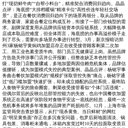
打“现切鲜牛肉”“自帮小料台”，精准契合消费回归趋向。晶晶
点评：海底捞“大排档暖锅”精准卡位“高性价连年轻社交场
景”，是正在餐饮消费回归趋向下的场景再细分，取从品牌的
商务宴请、家庭会餐定位构成互补，衔接了一部门价钱型的需
求。副牌深度复用从品牌供应链资本供应链系统，大幅降低单
店成本取品控难度，但全体而言，海底捞的办事高溢价模子走
到了尽头，需要向多场景办事进行转型。3月，新京报暗访郑
州3家杨铭宇黄焖鸡加盟店存正在收受接管顾客剩菜二次加
工、用工业色素变质牛肉、部门员工无健康证上岗。虽然品牌
方告急关停涉事门店并公开报歉，但整改缺乏本色性管控升
级，导致门店数量骤减，多地加盟商因信赖危机集体，品牌估
值腰斩，成为加盟模式失控的典型案例。晶晶点评：杨铭宇事
务曲击餐饮加盟模式的“规模扩张取管控失衡”痛点，杨铭宇通
过“低门槛加盟”快速扩张，却未成立婚配的品控系统，最终陷
入食物平安的致命圈套。剩菜收受接管看似“个体门店违规”，
但偶尔背后的反映出总部管控能力的失效，也出中国餐饮加盟
系统正在高速扩张阶段对食物平安这一底线的轻忽，最终一次
危机事务就将多年堆集的品牌资产耗损殆尽。12月，上海市场
监管局突击查抄显示，从打“现杀黄鱼、当日鲜材”的网红
店“明呈黄鱼面”存正在多沉食安问题，包罗后厨地面清淡、锅
具包浆、消毒柜未通电，冰箱内发觉过时10天的拉面取变质豆