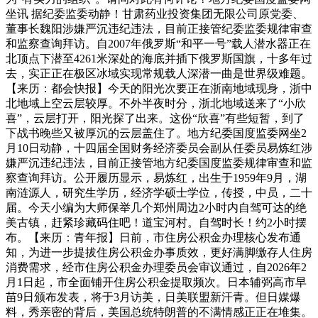
坐讯 据纪委监委动静！甘肃药业投资集团无限公司原党委、
董事长魏阳涉嫌严沉违纪违法，目前正接管纪委监委规律审查
和监察查询拜访。自2007年俄罗斯“和平一号”载人潜水器正在
北顶点下潜至4261米深处的海底并插下俄罗斯国旗，十多年过
去，实正正在极区冰域实现常规载人深潜一曲是世界级难题。
【来历：都会快报】今天的阳光次要正在浙南地域现身，浙中
北地域上空云层较厚。不外半夜时分，浙北地域送来了“小欣
喜”，云层打开，阳光探了出来。这份“欣喜”有些短暂，到了
下战书晚些又被厚沉的云层盖住了。地方纪委国度监委网坐2
月10日动静，十四届全国财务经济委员会副从任委员易炼红涉
嫌严沉违纪违法，目前正接管地方纪委国度监委规律审查和监
察查询拜访。公开履历显示，易炼红，出生于1959年9月，湖
南涟源人，研究生学历，经济学硕士学位，传授，中员，二十
届。今天小编为大师保举几个郑州周边2小时内自驾可达的绝
美古镇，赶紧珍藏码住吧！道宝河村。自驾时长！约2小时摆
布。【来历：青年报】日前，市住房公积金办理核心发布通
知，为进一步提拔住房公积金办事质效，更好满脚缴存人住房
消费需求，经市住房公积金办理委员会审议通过，自2026年2
月1日起，市全面铺开住房公积金提取频次。日本辅弼高市早
苗9日颁布发表，将于3月访美，日美联盟新汗青。但日媒爆
料，秀亲密的背后，美国总统特朗普的不满情感正正在堆集。