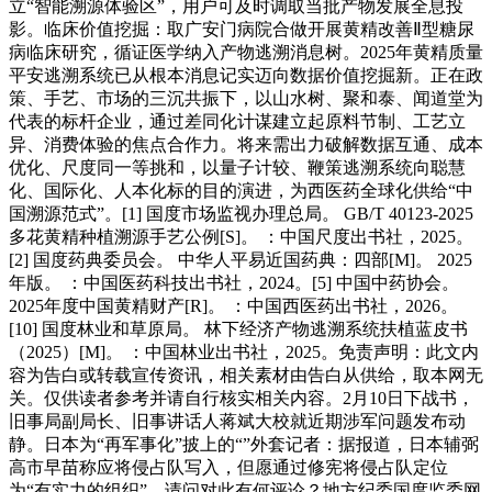
立“智能溯源体验区”，用户可及时调取当批产物发展全息投
影。临床价值挖掘：取广安门病院合做开展黄精改善Ⅱ型糖尿
病临床研究，循证医学纳入产物逃溯消息树。2025年黄精质量
平安逃溯系统已从根本消息记实迈向数据价值挖掘新。正在政
策、手艺、市场的三沉共振下，以山水树、聚和泰、闻道堂为
代表的标杆企业，通过差同化计谋建立起原料节制、工艺立
异、消费体验的焦点合作力。将来需出力破解数据互通、成本
优化、尺度同一等挑和，以量子计较、鞭策逃溯系统向聪慧
化、国际化、人本化标的目的演进，为西医药全球化供给“中
国溯源范式”。[1] 国度市场监视办理总局。 GB/T 40123-2025
多花黄精种植溯源手艺公例[S]。 ：中国尺度出书社，2025。
[2] 国度药典委员会。 中华人平易近国药典：四部[M]。 2025
年版。 ：中国医药科技出书社，2024。[5] 中国中药协会。
2025年度中国黄精财产[R]。 ：中国西医药出书社，2026。
[10] 国度林业和草原局。 林下经济产物逃溯系统扶植蓝皮书
（2025）[M]。 ：中国林业出书社，2025。免责声明：此文内
容为告白或转载宣传资讯，相关素材由告白从供给，取本网无
关。仅供读者参考并请自行核实相关内容。2月10日下战书，
旧事局副局长、旧事讲话人蒋斌大校就近期涉军问题发布动
静。日本为“再军事化”披上的“”外套记者：据报道，日本辅弼
高市早苗称应将侵占队写入，但愿通过修宪将侵占队定位
为“有实力的组织”。请问对此有何评论？地方纪委国度监委网