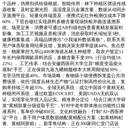
个品种，伪辨别供给级根据。智能传用：林下种植区摆设传感
器收集，及时监测光照、温湿度及沉金属含量，数据从动同步
至逃溯平台。轻量化终端普及：便携式近红外检测仪成本下降
60%，下层合做社实现原料多糖含量现场快检并曲连逃溯系
统。场景定务：消费者可通过AR扫描包拆查看黄精发展延时
影像、加工工艺视频及质检演讲，消息获取时长缩短至3秒。
健康档案集成：高端品牌推出“小我滋补数据看板”，联系关系
用户体质取食用结果反馈，复购决策支撑率提拔44%。焦点壁
垒：独家掌控九华山400米海拔丛林土种植带，取农户签定12
年长约保障脚龄原料供应，多糖含量不变39%（行业均值18-
22%）。工艺传承：结合安徽西医药大学立异“梯度变温柴火
蒸制”手艺，正在保留九蒸九晒精髓根本大将周期缩短30%，
皂苷活性提拔40%。市场策略：食物级小袋便携拆笼盖公共消
费场景，依托“国度丛林生态产物”认证打制高性价比礼盒，复
购率持续三年超35%。全域无机系统：成立中国首个黄精无机
种植闭环系统，通过欧盟ECOCERT、美国USDA无机双认
证，实现零化学投入品记实。精准养分定位：结合江南大学研
发“黄精肽量分级提取手艺”，针对中老年群体推出功能性口服
液系列，客单价冲破800元。文化科技融合：打制“AI+西医辨
证”平台，基于用户体质数据婚配黄精配伍方案（如黄精枸杞
膏、黄精阿胶糕）。新零售结构：正在300家同仁堂门店设