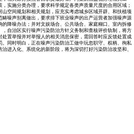
策，实施分类办理，要求科学规定各类声质量尺度的合用区域；
河山空间规划和相关规划，应充实考虑城乡区域开辟、和扶植项
范畴噪声别离做出，要求排下班业噪声的出产运营者加强噪声源
纳的降噪办法；并对文娱场合、公共场合、家庭糊口、室内拆修
），自治区实行噪声污染防治方针义务制和查核评价轨制，将方
时处置举报并对举报人的相关消息保密，需回答时应反馈处置成
罚。同时明白，正在噪声污染防治工做中玩忽职守、权柄、徇私
防治进入化、系统化的新阶段，将为深切打好污染防治攻坚和、