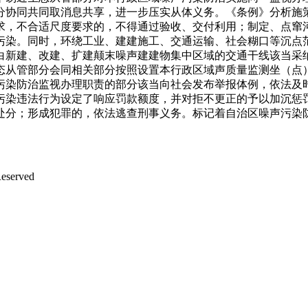
分协同共同取消息共享，进一步压实从体义务。《条例》分析施
求，不合适尺度要求的，不得通过验收、交付利用；制定、点窜
污染。同时，环绕工业、建建施工、交通运输、社会糊口等沉点
白新建、改建、扩建颠末噪声建建物集中区域的交通干线该当采
态从管部分会同相关部分按照设置本行政区域声质量监测坐（点
污染防治监视办理职责的部分该当向社会发布举报体例，依法及
污染违法行为设定了响应罚款额度，并对拒不更正的予以加沉惩
处分；形成犯罪的，依法逃查刑事义务。标记着自治区噪声污染
served