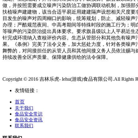
做，并按照需要成立噪声污染防治工做协调联动机制，加强部
扶植噪声建建物，该当合适平易近用建建隔声设想相关尺度要
目发生的噪声对四周糊口的影响，统筹规划，防止、减轻噪声
办理；严酷规范夜间、中高考期间等特殊时段的施工行为；明
等噪声的污染防治提出具体要求。要求旗县级以上人平易近生
针完成环境纳入查核评价内容。生态从管部分和其他负有噪声
果。《条例》完美了法令义务，加大惩处力度，针对各类噪声
舞弊的，对间接担任的从管人员和其他间接义务人员依法赐与
持续改善全区声质量、保障健康供给的法令保障。
Copyright © 2016 吉林乐虎- lehu(游戏)食品有限公司.All Rights Re
友情链接：
首页
关于我们
食品安全常识
食品安全资讯
联系我们