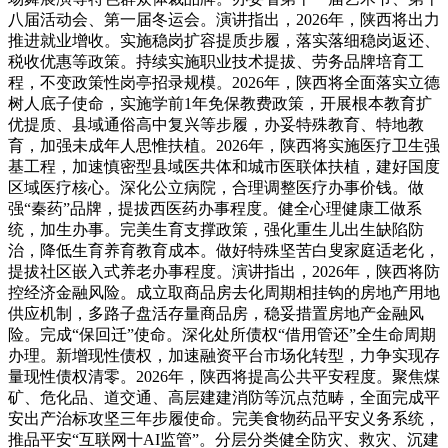
八届活动会、第一届冬运会。演讲指出，2026年，陕西将出力
推进就业增收。实施稳岗扩容提质步履，落实落细稳岗返还、
税收优惠等政策。持续实施职业技术提拔、劳务品牌培育工
程，不变政策性岗亭招录规模。2026年，陕西将全面落实立德
树人底子使命，实施学前1年免保教费政策，开展根本教育扩
优提质、县域通俗高中复兴等步履，办妥特殊教育、特地教
育，加强未成年人思惟扶植。2026年，陕西将实施医疗卫生强
基工程，加速慎密型县域医共体和城市医联体扶植，建好国度
区域医疗核心。深化公立病院，合理调整医疗办事价钱。做
强“秦药”品牌，提拔西医药办事程度。健全心理健康工做系
统，加生办事。完美生育支撑政策，强化重生儿出生缺陷防
治，降低生育养育教育成本。做好特殊坚苦白叟家庭适老化，
提拔社区嵌入式养老办事程度。演讲指出，2026年，陕西将防
控经济金融风险。成立取商品房去化周期相挂钩的房地产用地
供应机制，多路子盘活存量商品房，稳妥措置房地产金融风
险。完成“保回迁”使命。深化处所债权“借用管还”全生命周期
办理。新增现性债权，加速融资平台市场化转型，力争实现存
量现性债权清零。2026年，陕西将提高公共平安程度。聚焦煤
矿、危化品、道交通、高层建建消防等沉点范畴，全面完成平
安出产治标攻坚三年步履使命。完美食物药品平安义务系统，
推品平安“互联网十AI监管”。分层分类健全防灾、救灾、沉建