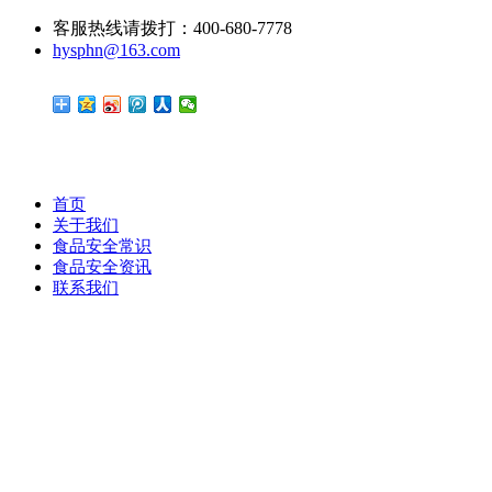
客服热线请拨打：400-680-7778
hysphn@163.com
首页
关于我们
食品安全常识
食品安全资讯
联系我们