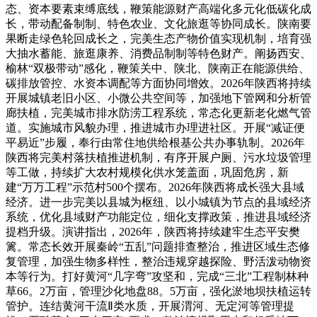
态、资本要素束缚底线，鞭策能源财产高端化多元化低碳化成
长，带动配备制制、特色农业、文化旅逛等协同成长。陕南要
果断走绿色轮回成长之，完美生态产物价值实现机制，培育强
大抽水蓄能、旅逛康养、消费品制制等特色财产。阐扬西安、
榆林“双极带动”感化，鞭策关中、陕北、陕南正在能源供给、
碳排放管控、水资本调配等方面协同增效。2026年陕西将持续
开展城镇老旧小区、小微公共空间等，加强地下管网和分析管
廊扶植，完美城市排水防涝工程系统，常态化更新老化燃气管
道。实施城市风貌办理，推进城市办理进社区。开展“减证便
平易近”步履，奉行由常住地供给根基公共办事轨制。2026年
陕西将完美村落扶植推进机制，有序开展户厕、污水垃圾管理
等工做，持续扩大农村规模化供水笼盖面，巩固危房，新
建“万万工程”示范村500个摆布。2026年陕西将成长强大县域
经济。进一步完美以县城为枢纽、以小城镇为节点的县域经济
系统，优化县域财产功能定位，细化支撑政策，推进县域经济
提档升级。演讲指出，2026年，陕西将持续建牢生态平安樊
篱。常态长效开展秦岭“五乱”问题排查整治，推进区域生态修
复管理，加强生物多样性，整治违规穿越探险、野活泼动物资
本等行为。打好黄河“几字弯”攻坚和，完成“三北”工程制林种
草66。2万亩，管理沙化地盘88。5万亩，强化淤地坝扶植运转
管护。连结黄河干流Ⅱ类水质，开展渭河、无定河等管理提