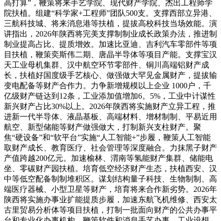
高打算”，鞭策将来手艺学院、现代财产学院、杰出工程师学
院扶植。组建“科学家+工程师”团队500支。支撑西部立异港、
三航科技城、将来消息港等扶植，提拔高校科技当场效能。演
讲指出，2026年陕西将完美支撑制制业成长政策办法，推进制
制业提高占比、提质增效。加速比亚迪、吉利汽车零部件等项
目扶植，鞭策奕斯伟二期、唐晶半导体等项目产能。支撑宝汉
天工业母机集群、汉中航空环节零部件、铜川高端铝财产成
长，扶植好国度级手艺核心、做强做大罕见金属财产，提拔输
变电配备等财产合作力。力争新增规模以上企业 1000户，千
亿级财产链达到12条，工业添加值增加6。5%，工业中计谋性
新兴财产占比30%以上。2026年陕西将实施财产立异工程，推
进新一代半导体、液晶基板、高端材料、增材制制、平易近用
航空、新型储能等财产做强做大，打制新兴支柱财产。聚
焦“硬设备”和“软平台”实施“人工智能+”步履，鞭策人工智能
取财产成长、教育医疗、社会管理等深度融合。力抹黑子财产
产值跨越200亿元。加速榆林、渭南等氢能财产集群、储能电
坐、零碳财产园扶植。培育低空经济财产生态，扶植西安、汉
中等低空配备制制堆积区。谋划结构量子科技、生物制制、高
端医疗器械、小型卫星等财产，培育将来合作新劣势。2026年
陕西将实施办事业扩能提质步履，加速东航飞机维修、西安太
古里贸易分析体等项目扶植，打制一批面向财产的公共办事平
台和专业化办事机构，鞭策软件和消息手艺办事、工业设想、