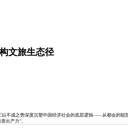
沉构文旅生态径
以不成之势深度沉塑中国经济社会的底层逻辑——从都会的聪慧
新质出产力”。