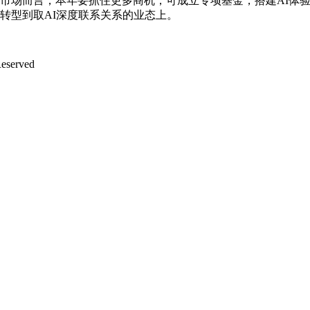
于市场而言，本年要抓住更多商机，可成立专项基金，搭建AI体验
转型到取AI深度联系关系的业态上。
served