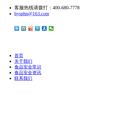
客服热线请拨打：400-680-7778
hysphn@163.com
首页
关于我们
食品安全常识
食品安全资讯
联系我们