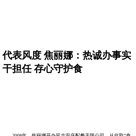
代表风度 焦丽娜：热诚办事实
干担任 存心守护食
2008年，焦丽娜开办延吉安庆配餐无限公司，从此取“食