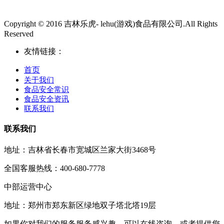
Copyright © 2016 吉林乐虎- lehu(游戏)食品有限公司.All Rights
Reserved
友情链接：
首页
关于我们
食品安全常识
食品安全资讯
联系我们
联系我们
地址：吉林省长春市宽城区兰家大街3468号
全国客服热线：400-680-7778
中部运营中心
地址：郑州市郑东新区绿地双子塔北塔19层
如果你对我们的服务服务感兴趣，可以在线咨询，或者提供您