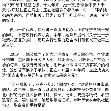
物平安”结下疑惑之缘。十九年来，她一直把“食物平安大于
天”的底线扛正在肩上，正在校园养分餐范畴，每一个环节她
都亲力亲为、严酷把关，只为让孩子们吃上平安、健康、甘旨
的饭菜。
做为一名代表，焦丽娜一直服膺初心，正在守护食物平安
的同时，不忘履行代表职责。本年，她筹算提出《关于进一步
鞭策村落复兴的》，用切实行动帮力延吉市村落复兴工做再上
新台阶。
2015年，她又成立了延吉北润农副产物无限公司。企业成
长初期，焦丽娜不分客户大小、非论途远近，即便远至支边小
学的订单，也亲身统筹调配，用热诚办事博得了所有客户的相
信。这份苦守换来了承认，正在2016至2018年间，企业成功入
选“延吉市事业单元从副食物定点采购单元”。
“企业成长了，不克不及忘了回馈社会。”这是焦丽娜常说
的话。多年来，她一直心系坚苦群众，积极投身公益事业，向
北山街道丹吉社区捐赠月饼、粽子、汤圆、鸡蛋等物资，看望
孤寡白叟。端午佳节，她经常带着江米、粽叶等食材参取社区
勾当，取白叟们手舞足蹈。