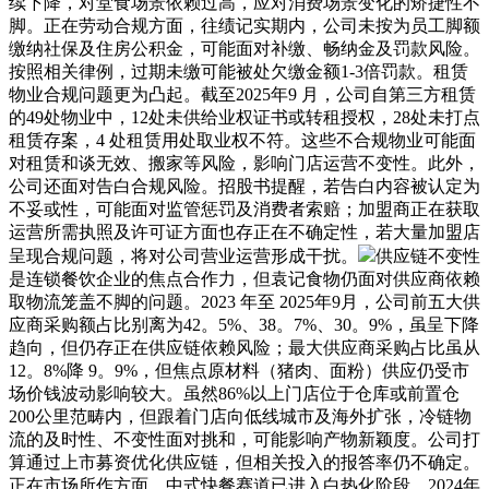
续下降，对堂食场景依赖过高，应对消费场景变化的矫捷性不
脚。正在劳动合规方面，往绩记实期内，公司未按为员工脚额
缴纳社保及住房公积金，可能面对补缴、畅纳金及罚款风险。
按照相关律例，过期未缴可能被处欠缴金额1-3倍罚款。租赁
物业合规问题更为凸起。截至2025年9 月，公司自第三方租赁
的49处物业中，12处未供给业权证书或转租授权，28处未打点
租赁存案，4 处租赁用处取业权不符。这些不合规物业可能面
对租赁和谈无效、搬家等风险，影响门店运营不变性。此外，
公司还面对告白合规风险。招股书提醒，若告白内容被认定为
不妥或性，可能面对监管惩罚及消费者索赔；加盟商正在获取
运营所需执照及许可证方面也存正在不确定性，若大量加盟店
呈现合规问题，将对公司营业运营形成干扰。
供应链不变性
是连锁餐饮企业的焦点合作力，但袁记食物仍面对供应商依赖
取物流笼盖不脚的问题。2023 年至 2025年9月，公司前五大供
应商采购额占比别离为42。5%、38。7%、30。9%，虽呈下降
趋向，但仍存正在供应链依赖风险；最大供应商采购占比虽从
12。8%降 9。9%，但焦点原材料（猪肉、面粉）供应仍受市
场价钱波动影响较大。虽然86%以上门店位于仓库或前置仓
200公里范畴内，但跟着门店向低线城市及海外扩张，冷链物
流的及时性、不变性面对挑和，可能影响产物新颖度。公司打
算通过上市募资优化供应链，但相关投入的报答率仍不确定。
正在市场所作方面，中式快餐赛道已进入白热化阶段。2024年