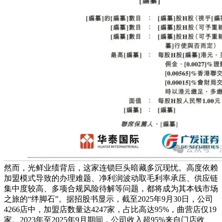
然而，光鲜业绩背后，这家连锁巨头暗藏多沉现忧。高度依赖
加盟模式导致的办理难题、净利润波动取毛利率承压、供应链
集中度较高、多项合规风险待解等问题，都将成为其本钱市场
之旅的“绊脚石”。据招股书显示，截至2025年9月30日，公司
4266店中，加盟店数量达4247家，占比高达95%，曲营店仅19
家。2023年至2025年9月期间，公司收入超95%来自门店收