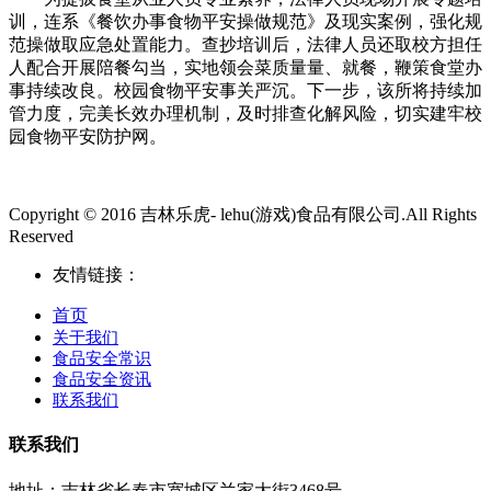
训，连系《餐饮办事食物平安操做规范》及现实案例，强化规
范操做取应急处置能力。查抄培训后，法律人员还取校方担任
人配合开展陪餐勾当，实地领会菜质量量、就餐，鞭策食堂办
事持续改良。校园食物平安事关严沉。下一步，该所将持续加
管力度，完美长效办理机制，及时排查化解风险，切实建牢校
园食物平安防护网。
Copyright © 2016 吉林乐虎- lehu(游戏)食品有限公司.All Rights
Reserved
友情链接：
首页
关于我们
食品安全常识
食品安全资讯
联系我们
联系我们
地址：吉林省长春市宽城区兰家大街3468号