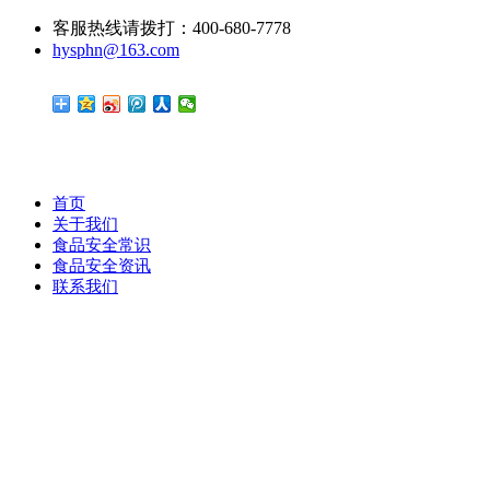
客服热线请拨打：400-680-7778
hysphn@163.com
首页
关于我们
食品安全常识
食品安全资讯
联系我们