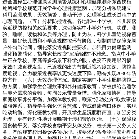
进全国粹生心理健康监测预警系统和心理健康测评东西扶植，
处所和学校规范开展学生心理健康监测，加速分析系统建立，
科用监测成果，无效预警，自动干涉，处理学生成长过程中的
心理问题。（五）分析防控近视。各地和中小学校、长儿园落
实近视防控相关政策要求，深切落实中小学外行机、功课、测
验、睡眠、读物和体质等办理，防止为从，科学儿童近视储蓄
量，抓好长儿园和小学近视防控环节阶段，创制前提保障充脚
户外勾当时间，细化落实近视防控要求。加强目力健康监测，
强化预警感化，指导家长改变“沉治轻防”不雅念。指点中小学
生正在学校、家庭等多场景下科学护眼，改变不良用眼习惯，
无效削减近视发生，已近视的出力节制近视程度加深、防控高
度近视，合力鞭策近视率以更快速度下降，勤奋实现2030年防
控方针。（六）无效办理体沉。制定实施中小学生肥胖防控工
做方案，加强学生合理炊事和养分健康教育，学校供给合适学
生养分需求的食物，每周公示带量食谱。强化家校协同，指导
家庭炊事养分平衡。加强体教协同，鞭策“活动处方”取炊事指
点相连系，指导学生强化体育熬炼，养成健康糊口体例，实现
吃动均衡。深化医教协同，开展学生超沉肥胖筛查，加强分类
办理，更有针对性地开展晚期干涉和转诊医治。（七）保障校
园食物平安。落实学校食物平安从体义务、校长第一义务人义
务，严酷规范校园餐饮各项办理。按要求配备食物平安办理和
养分健康办理人员，加强从业人员专业培训。加强学校食堂设