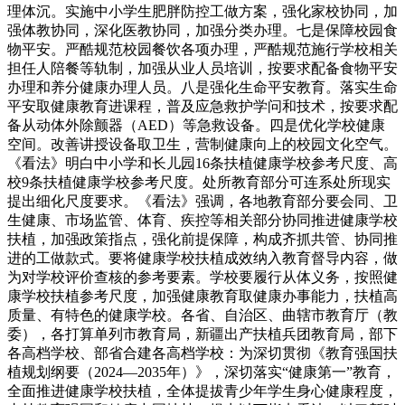
理体沉。实施中小学生肥胖防控工做方案，强化家校协同，加
强体教协同，深化医教协同，加强分类办理。七是保障校园食
物平安。严酷规范校园餐饮各项办理，严酷规范施行学校相关
担任人陪餐等轨制，加强从业人员培训，按要求配备食物平安
办理和养分健康办理人员。八是强化生命平安教育。落实生命
平安取健康教育进课程，普及应急救护学问和技术，按要求配
备从动体外除颤器（AED）等急救设备。四是优化学校健康
空间。改善讲授设备取卫生，营制健康向上的校园文化空气。
《看法》明白中小学和长儿园16条扶植健康学校参考尺度、高
校9条扶植健康学校参考尺度。处所教育部分可连系处所现实
提出细化尺度要求。《看法》强调，各地教育部分要会同、卫
生健康、市场监管、体育、疾控等相关部分协同推进健康学校
扶植，加强政策指点，强化前提保障，构成齐抓共管、协同推
进的工做款式。要将健康学校扶植成效纳入教育督导内容，做
为对学校评价查核的参考要素。学校要履行从体义务，按照健
康学校扶植参考尺度，加强健康教育取健康办事能力，扶植高
质量、有特色的健康学校。各省、自治区、曲辖市教育厅（教
委），各打算单列市教育局，新疆出产扶植兵团教育局，部下
各高档学校、部省合建各高档学校：为深切贯彻《教育强国扶
植规划纲要（2024—2035年）》，深切落实“健康第一”教育，
全面推进健康学校扶植，全体提拔青少年学生身心健康程度，