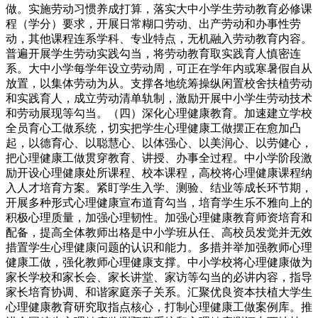
做。实施劳动习惯养成打算，落实大中小学生劳动教育必修课
程（学分）要求，开展日常糊口劳动、出产劳动和办事性劳
动，其他课程连系学科、专业特点，无机融入劳动教育内容。
普遍开展学生劳动实践勾当，将劳动教育取实践育人慎密连
系。大中小学每学年设立劳动周，可正在学年内或寒暑假自从
放置，以集体劳动为从。支撑各地统筹操纵闲置校舍扶植劳动
和实践育人，成立劳动清单轨制，激励开展中小学生劳动技术
和劳动展现等勾当。（四）深化心理健康教育。加速建立学校
全员育心工做系统，切实把学生心理健康工做摆正在愈加凸
起，以德育心、以聪慧心、以体强心、以美润心、以劳健心，
把心理健康工做贯穿教育、讲授、办事全过程。中小学阶段激
励开设心理健康处所课程、校本课程，高校将心理健康课程纳
入人才培育方案。紧盯学生入学、测验、结业等成长环节期，
开展多种形式心理健康宣布道育勾当，培育学生乐不雅向上的
积极心理质量，加强心理韧性。加强心理健康教育师资培育和
配备，提高全体教师出格是中小学班从任、高校员发觉并无效
措置学生心理健康问题的认识和能力。多措并举加强教师心理
健康工做，强化教师心理健康支撑。中小学校将心理健康做为
家长学校和家长会、家长讲堂、家访等勾当的必讲内容，指导
家长培育协调、和谐家庭亲子关系。汇聚优良资本扶植大学生
心理健康教育研究取指点核心，打制心理健康工做案例库。推