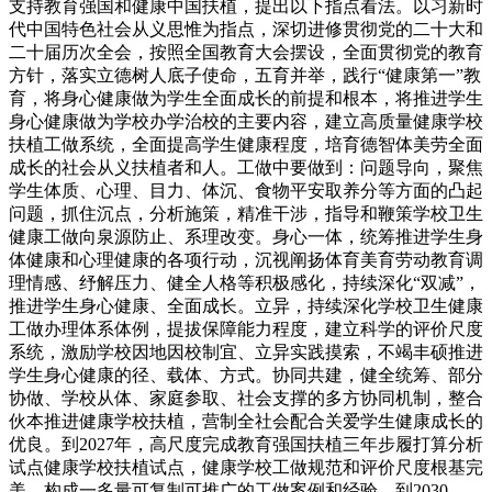
支持教育强国和健康中国扶植，提出以下指点看法。以习新时
代中国特色社会从义思惟为指点，深切进修贯彻党的二十大和
二十届历次全会，按照全国教育大会摆设，全面贯彻党的教育
方针，落实立德树人底子使命，五育并举，践行“健康第一”教
育，将身心健康做为学生全面成长的前提和根本，将推进学生
身心健康做为学校办学治校的主要内容，建立高质量健康学校
扶植工做系统，全面提高学生健康程度，培育德智体美劳全面
成长的社会从义扶植者和人。工做中要做到：问题导向，聚焦
学生体质、心理、目力、体沉、食物平安取养分等方面的凸起
问题，抓住沉点，分析施策，精准干涉，指导和鞭策学校卫生
健康工做向泉源防止、系理改变。身心一体，统筹推进学生身
体健康和心理健康的各项行动，沉视阐扬体育美育劳动教育调
理情感、纾解压力、健全人格等积极感化，持续深化“双减”，
推进学生身心健康、全面成长。立异，持续深化学校卫生健康
工做办理体系体例，提拔保障能力程度，建立科学的评价尺度
系统，激励学校因地因校制宜、立异实践摸索，不竭丰硕推进
学生身心健康的径、载体、方式。协同共建，健全统筹、部分
协做、学校从体、家庭参取、社会支撑的多方协同机制，整合
伙本推进健康学校扶植，营制全社会配合关爱学生健康成长的
优良。到2027年，高尺度完成教育强国扶植三年步履打算分析
试点健康学校扶植试点，健康学校工做规范和评价尺度根基完
美，构成一多量可复制可推广的工做案例和经验。到2030