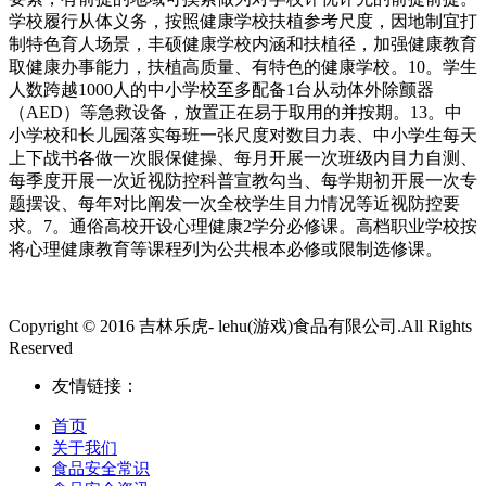
学校履行从体义务，按照健康学校扶植参考尺度，因地制宜打
制特色育人场景，丰硕健康学校内涵和扶植径，加强健康教育
取健康办事能力，扶植高质量、有特色的健康学校。10。学生
人数跨越1000人的中小学校至多配备1台从动体外除颤器
（AED）等急救设备，放置正在易于取用的并按期。13。中
小学校和长儿园落实每班一张尺度对数目力表、中小学生每天
上下战书各做一次眼保健操、每月开展一次班级内目力自测、
每季度开展一次近视防控科普宣教勾当、每学期初开展一次专
题摆设、每年对比阐发一次全校学生目力情况等近视防控要
求。7。通俗高校开设心理健康2学分必修课。高档职业学校按
将心理健康教育等课程列为公共根本必修或限制选修课。
Copyright © 2016 吉林乐虎- lehu(游戏)食品有限公司.All Rights
Reserved
友情链接：
首页
关于我们
食品安全常识