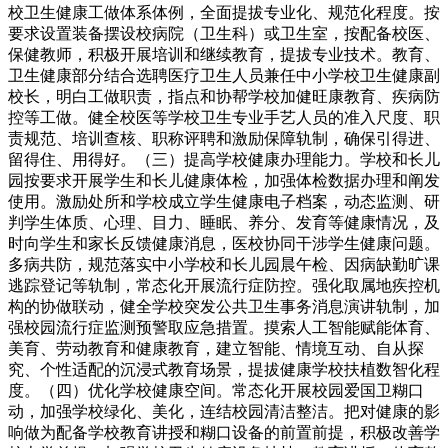
校卫生健康工做体系体例，全面提拔专业化、规范化程度。按
要求设置装备摆设校病院（卫生科）或卫生室，按配备校医、
保健教师，积极开展培训和继续教育，提拔专业技术。教育、
卫生健康部分结合选聘医疗卫生人员兼任中小学校卫生健康副
校长，明白工做职责，指点和协帮学校加健旺康教育、疾病防
控等工做。健全校医等学校卫生专业手艺人员的准入尺度、职
责规范、培训查核、职称评聘和激励保障轨制，确保引得进、
留得住、用得好。（三）提高学校健康办理能力。学校和长儿
园按要求开展学生和长儿健康体检，加强体检数据办理和阐发
使用。激励处所和学校成立学生健康电子档案，动态监测、研
判学生体质、心理、目力、睡眠、养分、发育等健康情况，及
时向学生和家长反馈健康消息，医校协同干涉学生健康问题。
多病共防，规范落实中小学校和长儿园晨午检、因病缺勤旷课
逃踪登记等轨制，常态化开展流行症防控。强化取属地疾控机
构的协做联动，健全学校突发公共卫生事务消息演讲轨制，加
强校园流行症监测预警取应急措置。摸索人工智能赋能体育、
美育、劳动教育和健康教育，建立智能、情境互动、自从探
究、个性适配的沉浸式教育场景，提拔健康学校扶植数智化程
度。（四）优化学校健康空间。常态化开展校园爱国卫糊口
动，加强学校绿化、美化，连结校园清洁整洁。把对健康的影
响做为配备学校教育讲授和糊口设备的前置前提，积极改善学