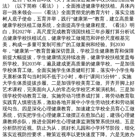
法》（以下简称《看法》），全面推进健康学校扶植。具体内
容一路来领会——《看法》全面贯彻党的教育方针，落实立德
树人底子使命，五育并举，践行“健康第一”教育，建立高质量
健康学校扶植工做系统，全面提高学生健康程度。《看法》明
白，到2027年，高尺度完成教育强国扶植三年步履打算分析试
点健康学校扶植试点，健康学校工做规范和评价尺度根基完
美，构成一多量可复制可推广的工做案例和经验。到2030
年，“健康第一”教育普遍深切普及，学校卫生健康教育和保障
前提大幅提拔，学生健康情况持续改善，健康学校扶植笼盖每
所学校。到2035年，遍及建成更高质量的健康学校。一是加强
学校体育工做。全面实施学生体质健旺打算，落实中小学生每
天禀析体育勾当时间不低于2小时，奉行“课间15分钟”，实施
大学生体质提拔步履。二是加强学校美育工做。开齐开脚上好
艺术课程，完美面向人人的常态化学校艺术展演机制。三是加
强学校劳动教育工做。实施劳动习惯养成打算，将劳动教育取
实践育人慎密连系，激励各地开展中小学生劳动技术和劳动展
现勾当。四是深化心理健康教育。加速建立学校全员育心工做
系统，切实把学生心理健康工做摆正在愈加凸起，建强心理健
康教师步队，推进全国粹生心理健康监测预警系统扶植。五是
分析防控近视。防止为从，抓好长儿园和小学环节阶段，细化
落实近视防控要求，鞭策近视率以更快速度下降。六是无效办