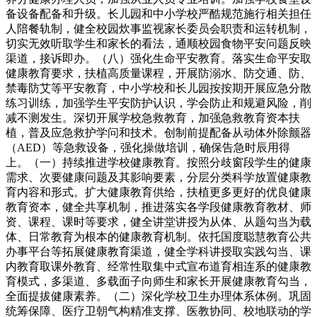
备设备配备和升级。长儿园和中小学校严酷规范施行相关担任
人陪餐轨制，健全校园炊事监视家长委员会职责和运转机制，
切实无效听取学生和家长的看法，通顺校园食物平安问题反映
渠道，接诉即办。（八）强化生命平安教育。落实生命平安取
健康教育要求，扶植高质量课程，开展防溺水、防交通、防、
禁毒防艾等平安教育，中小学校和长儿园按按期开展应急分散
练习训练，加强学生平安防护认识，学会防止和规避风险，削
减不测发生。深切开展学校急救教育，加强急救教育资本扶
植，普及应急救护学问和技术。创制前提配备从动体外除颤器
（AED）等急救设备，强化操做培训，确保告急时辰用得
上。（一）持续推进学校健康教育。按照分歧窗段学生的健康
需求、次要健康问题及其影响要素，分层分类科学放置健康教
育内容和形式。扩大健康教育供给，扶植更多更好的优良健康
教育资本，健全共享机制，推进落实各学段健康教育教材、师
资、课程、课时等要求，健全讲堂讲授为从体、从题勾当为载
体、日常教育为根本的健康教育机制。依托国度聪慧教育公共
办事平台等拓展健康教育渠道，健全学科讲授取实践勾当、课
内教育取课外教育、经常性取集中式宣布道育相连系的健康教
育模式，多渠道、多载面子向师生和家长开展健康教育勾当，
全面提拔健康素养。（二）深化学校卫生办理体系体例。巩固
统筹保障、医疗卫朝气构精准支撑、医教协同、校地联动的学