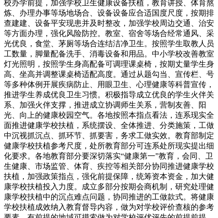
校办学前提，加强学校卫生健康设备扶植，教育讲授、体育熬
炼、办理办事等场地场合、设备设备应合适国度尺度，按期排
查建建、设备平安现患并及时整改，加强学校周边交通、治安
等方面办理，强化风险防控。教室、宿舍等场合经常通风、采
光优良，食堂、茅厕等场合连结洁净卫生。按照学生取教人员
工数量，脚量配备洗手、消毒设备和用品。中小学校改善教室
灯光照明，按照学生身高配备可调理课桌椅，按期丈量学生身
高、坐高并调整课桌椅适配高度。通过从题勾当、宣传栏、号
等多种体例开展疾病防止、用眼卫生、心理健康等科普宣传，
推进学生养成优良卫生习惯。积极指导成立优良的学生火伴关
系、加强火伴支撑，推进成立协调师生关系，营制友善、阳
光、向上的健康校园空气。各地按照本指点看法，连系现实全
面推进健康学校扶植，系统摆设、全体推进、分类施策，工做
中沉视抓沉点、抓环节、抓要害，务求工做实效。教育部制定
健康学校扶植参考尺度，处所教育部分可连系处所现实提出细
化要求。各地教育部分要深切落实“健康第一”教育，会同、卫
生健康、市场监管、体育、疾控等相关部分协同推进健康学校
扶植，加强政策指点，强化前提保障，统筹资本资金，加大健
康学校扶植投入力度。成立多部分按期会商机制，研究处理健
康学校扶植中的沉点难点问题，协同推进的工做款式。将健康
学校扶植成效纳入教育督导内容，做为对学校评价查核的参考
要素，有前提的地域可摸索做为对学校评优评先的前提前提。