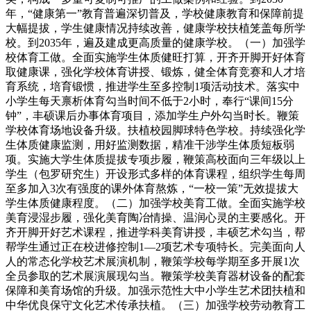
年，“健康第一”教育普遍深切普及，学校健康教育和保障前提
大幅提拔，学生健康情况持续改善，健康学校扶植笼盖每所学
校。到2035年，遍及建成更高质量的健康学校。（一）加强学
校体育工做。全面实施学生体质健旺打算，开齐开脚开好体育
取健康课，强化学校体育讲授、锻炼，健全体育竞赛和人才培
育系统，培育锻惯，推进学生至多控制1项活动技术。落实中
小学生每天禀析体育勾当时间不低于2小时，奉行“课间15分
钟”，丰硕课后办事体育项目，添加学生户外勾当时长。鞭策
学校体育场地设备升级。扶植校园脚球特色学校。持续强化学
生体质健康监测，用好监测数据，精准干涉学生体质短板弱
项。实施大学生体质提拔专项步履，鞭策高校面向三年级以上
学生（包罗研究生）开设形式多样的体育课程，组织学生每周
至多加入3次有强度的课外体育熬炼，“一校一策”无效提拔大
学生体质健康程度。（二）加强学校美育工做。全面实施学校
美育浸湿步履，强化美育陶冶情操、温润心灵的主要感化。开
齐开脚开好艺术课程，推进学科美育讲授，丰硕艺术勾当，帮
帮学生通过正在校进修控制1—2项艺术专项特长。完美面向人
人的常态化学校艺术展演机制，鞭策学校每学期至多开展1次
全员参取的艺术展演展现勾当。鞭策学校美育器材设备的配套
保障和美育场馆的升级。加强示范性大中小学生艺术团扶植和
中华优良保守文化艺术传承扶植。（三）加强学校劳动教育工