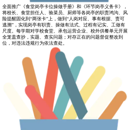
全面推广《食堂岗亭卡位操做手册》和《环节岗亭义务卡》，
将校长、食堂担任人、验菜员、厨师等各岗亭的职责鸿沟、风
险提醒固化到“两张卡”上，做到“人岗对应、事有根据、责可
逃溯”，实现岗亭有职责、操做有法式、过程有记实、工做有
尺度。每学期对学校食堂、承包运营企业、校外供餐单元开展
全笼盖查抄，实题、查实问题；对存正在的问题督促整改到
位，对违法违规行为依法查处。