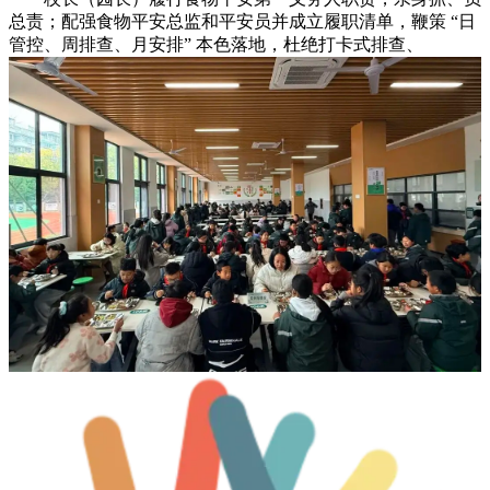
总责；配强食物平安总监和平安员并成立履职清单，鞭策 “日
管控、周排查、月安排” 本色落地，杜绝打卡式排查、