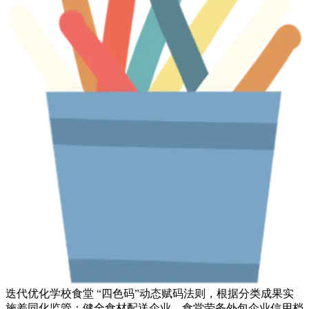
迭代优化学校食堂 “四色码”动态赋码法则，根据分类成果实
施差同化监管；健全食材配送企业、食堂劳务外包企业信用档