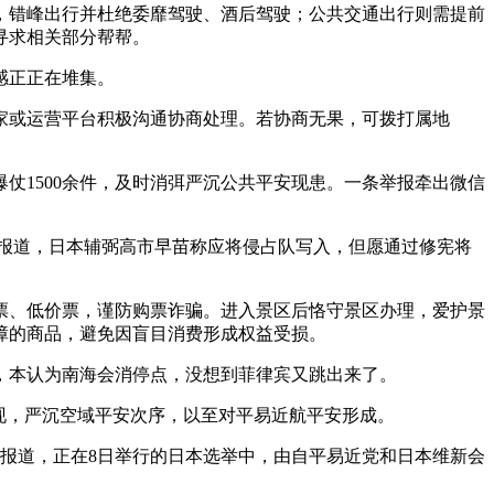
错峰出行并杜绝委靡驾驶、酒后驾驶；公共交通出行则需提前
寻求相关部分帮帮。
感正正在堆集。
或运营平台积极沟通协商处理。若协商无果，可拨打属地
1500余件，及时消弭严沉公共平安现患。一条举报牵出微信
据报道，日本辅弼高市早苗称应将侵占队写入，但愿通过修宪将
、低价票，谨防购票诈骗。进入景区后恪守景区办理，爱护景
障的商品，避免因盲目消费形成权益受损。
，本认为南海会消停点，没想到菲律宾又跳出来了。
现，严沉空域平安次序，以至对平易近航平安形成。
报道，正在8日举行的日本选举中，由自平易近党和日本维新会