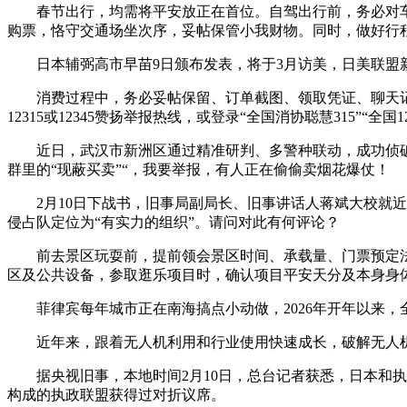
春节出行，均需将平安放正在首位。自驾出行前，务必对车
购票，恪守交通场坐次序，妥帖保管小我财物。同时，做好行
日本辅弼高市早苗9日颁布发表，将于3月访美，日美联盟新
消费过程中，务必妥帖保留、订单截图、领取凭证、聊天记
12315或12345赞扬举报热线，或登录“全国消协聪慧315”“全国
近日，武汉市新洲区通过精准研判、多警种联动，成功侦破一
群里的“现蔽买卖”“，我要举报，有人正在偷偷卖烟花爆仗！
2月10日下战书，旧事局副局长、旧事讲话人蒋斌大校就近期
侵占队定位为“有实力的组织”。请问对此有何评论？
前去景区玩耍前，提前领会景区时间、承载量、门票预定法
区及公共设备，参取逛乐项目时，确认项目平安天分及本身身
菲律宾每年城市正在南海搞点小动做，2026年开年以来，
近年来，跟着无人机利用和行业使用快速成长，破解无人机消
据央视旧事，本地时间2月10日，总台记者获悉，日本和执
构成的执政联盟获得过对折议席。