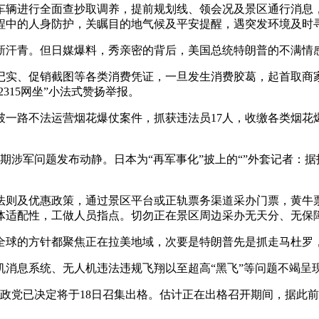
辆进行全面查抄取调养，提前规划线、领会况及景区通行消息，
程中的人身防护，关瞩目的地气候及平安提醒，遇突发环境及时
汗青。但日媒爆料，秀亲密的背后，美国总统特朗普的不满情
实、促销截图等各类消费凭证，一旦发生消费胶葛，起首取商家
12315网坐”小法式赞扬举报。
路不法运营烟花爆仗案件，抓获违法员17人，收缴各类烟花爆仗
涉军问题发布动静。日本为“再军事化”披上的“”外套记者：
则及优惠政策，通过景区平台或正轨票务渠道采办门票，黄牛票
体适配性，工做人员指点。切勿正在景区周边采办无天分、无保
全球的方针都聚焦正在拉美地域，次要是特朗普先是抓走马杜罗
息系统、无人机违法违规飞翔以至超高“黑飞”等问题不竭呈
政党已决定将于18日召集出格。估计正在出格召开期间，据此前