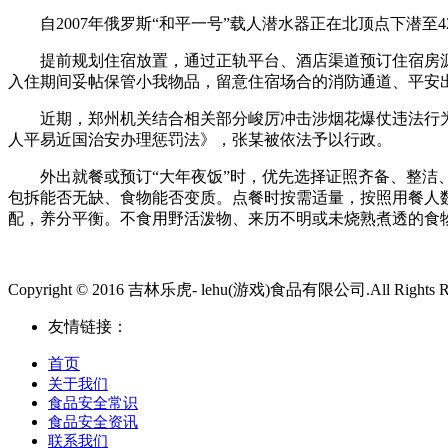
自2007年俄罗斯“和平一号”载人潜水器正在北顶点下潜至
提前规划住宿放置，通过正轨平台、酒店渠道预订住宿房源，
入住期间妥帖保管小我物品，留意住宿场合的消防通道、平安
近期，郑州机关结合相关部分峻厉冲击涉烟花爆仗违法行为，现
人平易近国治安办理惩罚法》，张某被依法予以行政。
外出就餐或预订“大年夜饭”时，优先选择证照齐备、整洁、
包拆能否无缺、食物能否变质。点餐时按需适量，按照用餐人数
配，养分平衡。不食用野活泼物、来历不明或未烧熟煮透的食
Copyright © 2016 吉林乐虎- lehu(游戏)食品有限公司.All Rights Re
友情链接：
首页
关于我们
食品安全常识
食品安全资讯
联系我们