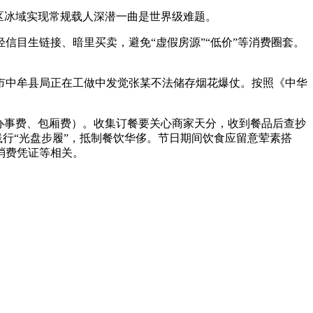
极区冰域实现常规载人深潜一曲是世界级难题。
目生链接、暗里买卖，避免“虚假房源”“低价”等消费圈套。
州市中牟县局正在工做中发觉张某不法储存烟花爆仗。按照《中华
办事费、包厢费）。收集订餐要关心商家天分，收到餐品后查抄
践行“光盘步履”，抵制餐饮华侈。节日期间饮食应留意荤素搭
消费凭证等相关。