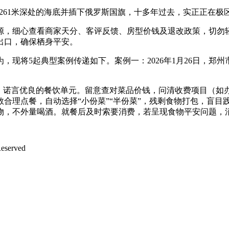
4261米深处的海底并插下俄罗斯国旗，十多年过去，实正正在
细心查看商家天分、客评反馈、房型价钱及退改政策，切勿轻信
出口，确保栖身平安。
将5起典型案例传递如下。案例一：2026年1月26日，郑
诺言优良的餐饮单元。留意查对菜品价钱，问清收费项目（如
合理点餐，自动选择“小份菜”“半份菜”，残剩食物打包，盲目
物，不外量喝酒。就餐后及时索要消费，若呈现食物平安问题，
served