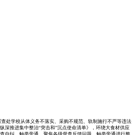
厉查处学校从体义务不落实、采购不规范、轨制施行不严等违法
卫市纵深推进集中整治“突击和”沉点使命清单》，环绕大食材供应
自查自纠，触类旁通。聚焦各级督查反馈问题，触类旁通进行整