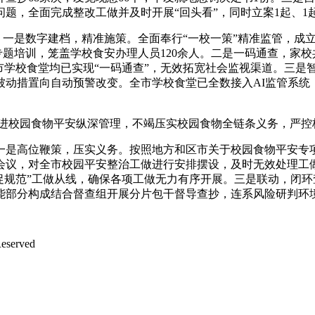
题，全面完成整改工做并及时开展“回头看”，同时立案1起、1
一是数字建档，精准施策。全面奉行“一校一策”精准监管，成立
专题培训，笼盖学校食安办理人员120余人。二是一码通查，家校
学校食堂均已实现“一码通查”，无效拓宽社会监视渠道。三是智能
动措置向自动预警改变。全市学校食堂已全数接入AI监管系统
推进校园食物平安纵深管理，不竭压实校园食物全链条义务，严控
是高位鞭策，压实义务。按照地方和区市关于校园食物平安专项
会议，对全市校园平安整治工做进行安排摆设，及时无效处理工
促规范”工做从线，确保各项工做无力有序开展。三是联动，闭环
能部分构成结合督查组开展分片包干督导查抄，连系风险研判环
served