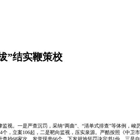
拔”结实鞭策校
视。一是严查沉罚，采纳“两曲”、“清单式排查”等体例，峻
364个，立案106起，二是靶向监视，压实泉源。严酷按照《中
查抄68家次，发觉现患66个，下发就地惩罚决定书1份。三是