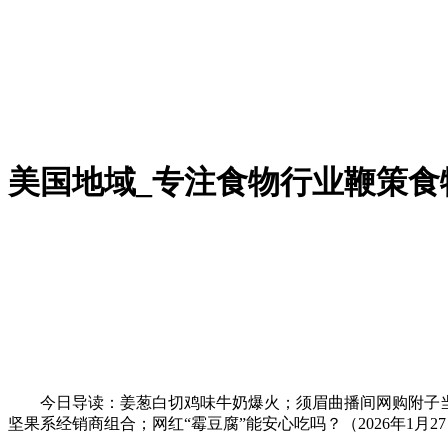
美国地域_专注食物行业鞭策食
今日导读：姜葱白切鸡味牛奶爆火；须眉曲播间网购附子当茶饮中
坚果系经销商组合；网红“霉豆腐”能安心吃吗？（2026年1月