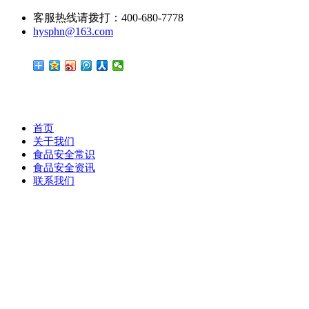
客服热线请拨打：400-680-7778
hysphn@163.com
首页
关于我们
食品安全常识
食品安全资讯
联系我们