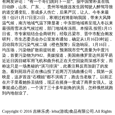
有网友评论： “有一个哥们跳到下一层”。据中国警朴直在线
日动静，山东、广东、、贵州等地接连发生因驾驶人醉驾导致
的道交通变乱，形成多人伤亡，后果严沉，让人。今冬来最
强！估计1月17日至21日，寒潮过程将影响我国，带来大风降
温气候，南方地域气温下降显著；中东部地域将呈现入冬以来
最强雨雪冰冻气候过程，部门地域有冻雨。本报讯 按照1月15
日省、市专家组结合会商研判，经取吕梁市、晋中市配合阐发
研判，市生态委员会办公室发布通知，确定从1月16日0时起，
启动我市沉污染气候二级（橙色预警）应急响应。1月16日，
均压场，污染物扩散前提转差，预测我市空气质量为中度污
染，首要污染物为PM2。美媒报道，美国南佛罗里达州居平易
近近日因目睹军用飞机和曲升机正在天空回旋而深感不安，而
称这只是一场奥秘的“演习排演”，此番注释反而加剧了的发
急。看到苑琼丹正在佛山投了近两万万搞曲播公司，我第一反
映是，这岁首连“石榴姐”都不演戏了，跑去当老板了。以前正
在片子里看她扮丑搞怪，现正在摇身一变成了商界女强人。这
事挺成心思的，一个演了三十多年副角的演员，怎样俄然就跑
到内地创业了。
Copyright © 2016 吉林乐虎- lehu(游戏)食品有限公司.All Rights