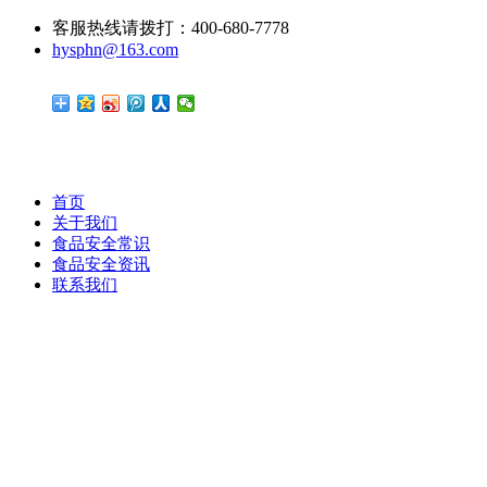
客服热线请拨打：400-680-7778
hysphn@163.com
首页
关于我们
食品安全常识
食品安全资讯
联系我们